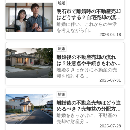
離婚
明石市で離婚時の不動産売却
はどうする？自宅売却の流れ
と注意点を解説
離婚に伴い、これからの生活
を考えながら自...
2026-04-18
離婚
離婚後の不動産売却の流れ
は？注意点や手続きもわかり
やすく解説
離婚をきっかけに不動産の売
却を検討する...
2025-07-31
離婚
離婚後の不動産売却はどう進
めるべき？売却益の分配方法
も詳しく解説
離婚をきっかけに、不動産の
売却や財産分...
2025-07-28