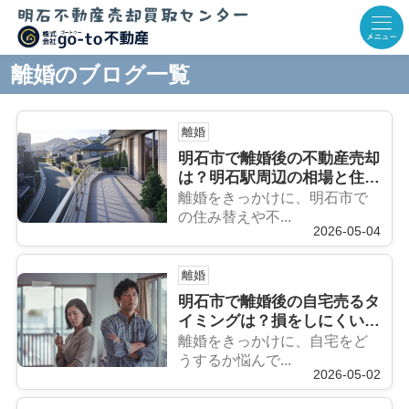
離婚のブログ一覧
離婚
明石市で離婚後の不動産売却
は？明石駅周辺の相場と住み
替えの考え方
離婚をきっかけに、明石市で
の住み替えや不...
2026-05-04
離婚
明石市で離婚後の自宅売るタ
イミングは？損をしにくい売
却時期と判断ポイント
離婚をきっかけに、自宅をど
うするか悩んで...
2026-05-02