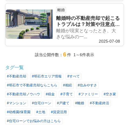
離婚
離婚時の不動産売却で起こる
トラブルは？対策や注意点を
詳しく解説
離婚が現実となったとき、大
きな悩みの一...
2025-07-08
6
該当公開件数：
件 1～6件表示
タグ一覧
#不動産売却
#明石市エリア情報
#すべて
#明石市で不動産売却ならこちら
#相続
#住みやすさ
#不動産売却ノウハウ
#税金
#子育て
#ファミリー
#空き家
#マンション
#住宅ローン
#戸建て
#離婚
#不動産終活
#幼稚園/保育園
#土地
#賃貸活用
#住宅ローンでお悩みの方はこちら