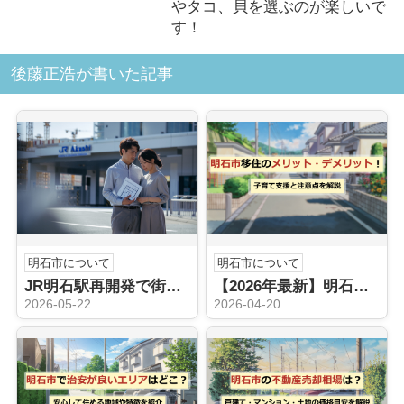
やタコ、貝を選ぶのが楽しいで
す！
後藤正浩が書いた記事
明石市について
明石市について
JR明石駅再開発で街はどう変わる？地価推移から購入売却の判断材料を整理
【2026年最新】明石市移住が子育て世帯に選ばれる理由｜所得制限なし「5つの無料化」と失敗しないエリア選び
2026-05-22
2026-04-20