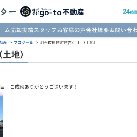
ーム
売却実績
スタッフ
お客様の声
会社概要
お問い合
動産
ブログ一覧
明石市魚住町住吉3丁目（土地）
（土地）
丁目 ご成約ありがとうございます！