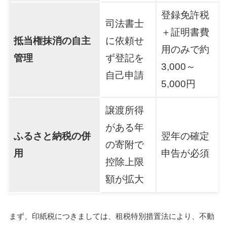
登録免許税
司法書士
＋証明書費
抵当権抹消の自主
に依頼せ
用のみで約
管理
ず登記を
3,000～
自己申請
5,000円
譲渡所得
がある年
ふるさと納税の併
翌年の確定
の寄附で
用
申告が必須
控除上限
額が拡大
まず、印紙税につきましては、租税特別措置法により、不動