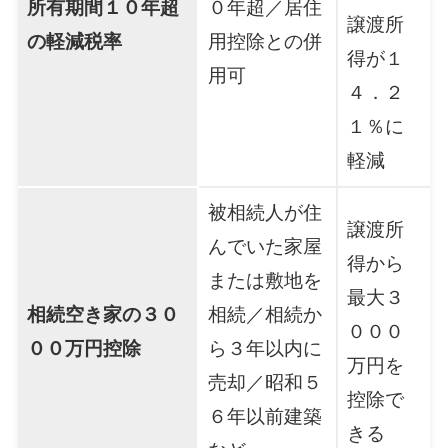
所有期間１０年超
０年超／居住
譲渡所
の軽減税率
用控除との併
得が１
用可
４．２
１％に
軽減
被相続人が住
譲渡所
んでいた家屋
得から
または敷地を
最大３
相続空き家の３０
相続／相続か
０００
００万円控除
ら３年以内に
万円を
売却／昭和５
控除で
６年以前建築
きる