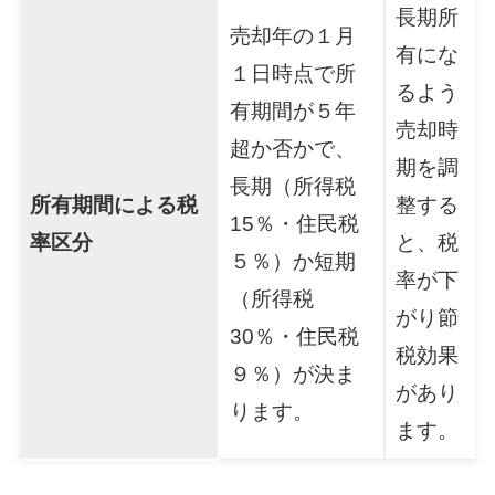
長期所
売却年の１月
有にな
１日時点で所
るよう
有期間が５年
売却時
超か否かで、
期を調
長期（所得税
所有期間による税
整する
15％・住民税
率区分
と、税
５％）か短期
率が下
（所得税
がり節
30％・住民税
税効果
９％）が決ま
があり
ります。
ます。