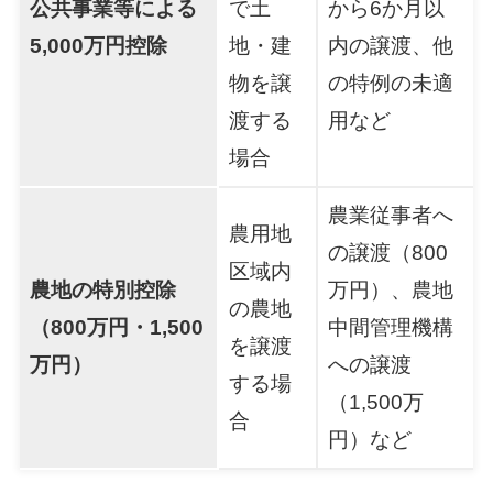
公共事業等による
で土
から6か月以
5,000万円控除
地・建
内の譲渡、他
物を譲
の特例の未適
渡する
用など
場合
農業従事者へ
農用地
の譲渡（800
区域内
農地の特別控除
万円）、農地
の農地
（800万円・1,500
中間管理機構
を譲渡
万円）
への譲渡
する場
（1,500万
合
円）など