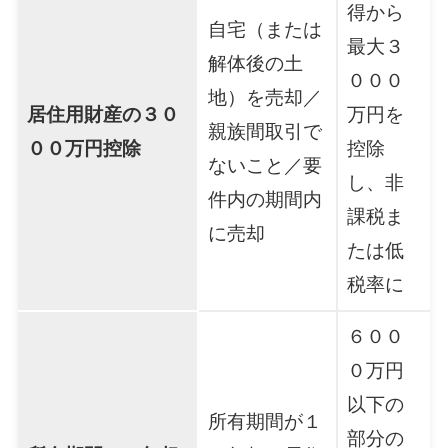
得から
自宅（または
最大３
解体後の土
０００
地）を売却／
居住用財産の３０
万円を
親族間取引で
００万円控除
控除
ないこと／要
し、非
件内の期間内
課税ま
に売却
たは低
税率に
６００
０万円
以下の
所有期間が１
部分の