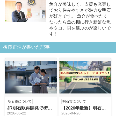
魚介が美味しく、支援も充実し
ており住みやすさが魅力な明石
が好きです。 魚介が食べたく
なったら魚の棚に行き新鮮な魚
やタコ、貝を選ぶのが楽しいで
す！
後藤正浩が書いた記事
明石市について
明石市について
JR明石駅再開発で街はどう変わる？地価推移から購入売却の判断材料を整理
【2026年最新】明石市移住が子育て世帯に選ばれる理由｜所得制限なし「5つの無料化」と失敗しないエリア選び
2026-05-22
2026-04-20