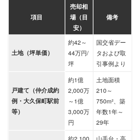
売却相
項目
場（目
備考
安）
約42～
国交省デー
土地（坪単価）
44万円/
タおよび取
坪
引事例より
約1億
土地面積
戸建て（仲介成約
2,000万
210～
例・大久保町駅前
～1億
750m²、築
等）
3,000万
年数1年～
円
29年
約2,100
山手台・高