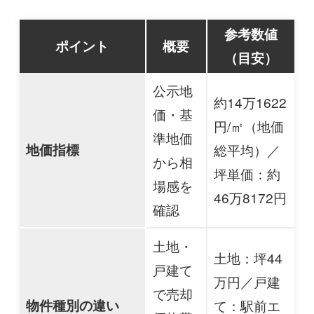
参考数値
ポイント
概要
（目安）
公示地
約14万1622
価・基
円/㎡（地価
準地価
地価指標
総平均）／
から相
坪単価：約
場感を
46万8172円
確認
土地・
土地：坪44
戸建て
万円／戸建
で売却
物件種別の違い
て：駅前エ