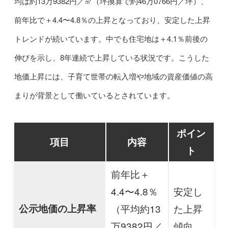
均は約13万9382円／㎡（坪換算で約46万0766円／坪）、
前年比で＋4.4〜4.8％の上昇となっており、安定した上昇
トレンドが続いています。中でも住宅地は＋4.1％前後の
伸びを示し、8年連続で上昇している状況です。こうした
地価上昇には、子育て世帯の転入増や地域の資産価値の高
まりが背景として働いているとされています。
ポイン
項目
内容
ト
前年比＋
4.4〜4.8％
安定し
公示地価の上昇率
（平均約13
た上昇
万9382円／
傾向