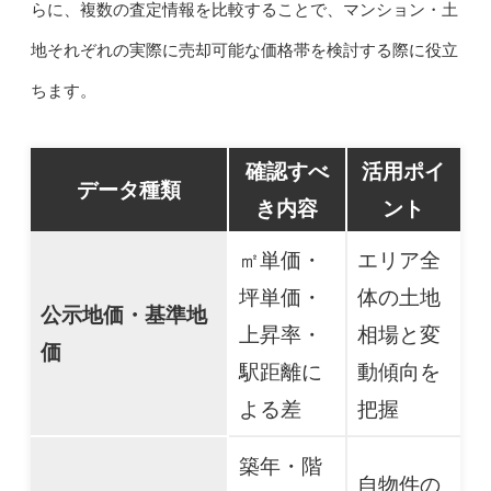
らに、複数の査定情報を比較することで、マンション・土
地それぞれの実際に売却可能な価格帯を検討する際に役立
ちます。
確認すべ
活用ポイ
データ種類
き内容
ント
㎡単価・
エリア全
坪単価・
体の土地
公示地価・基準地
上昇率・
相場と変
価
駅距離に
動傾向を
よる差
把握
築年・階
自物件の