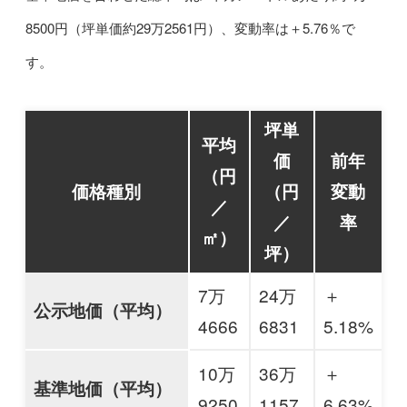
8500円（坪単価約29万2561円）、変動率は＋5.76％で
す。
坪単
平均
価
前年
（円
価格種別
（円
変動
／
／
率
㎡）
坪）
7万
24万
＋
公示地価（平均）
4666
6831
5.18%
10万
36万
＋
基準地価（平均）
9250
1157
6.63%