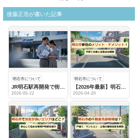
後藤正浩が書いた記事
明石市について
明石市について
JR明石駅再開発で街はどう変わる？地価推移から購入売却の判断材料を整理
【2026年最新】明石市移住が子育て世帯に選ばれる理由｜所得制限なし「5つの無料化」と失敗しないエリア選び
2026-05-22
2026-04-20