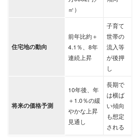
㎡）
子育て
前年比約＋
世帯の
住宅地の動向
4.1％、8年
流入等
連続上昇
が後押
し
長期で
10年後、年
は横ば
＋1.0％の緩
将来の価格予測
い傾向
やかな上昇
も想定
見通し
される