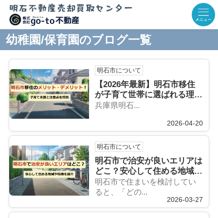
幼稚園/保育園のブログ一覧
明石市について
【2026年最新】明石市移住
が子育て世帯に選ばれる理由
｜所得制限なし「5つの無料
兵庫県明石...
化」と失敗しないエリア選び
2026-04-20
明石市について
明石市で治安が良いエリアは
どこ？安心して住める地域や
特徴を紹介
明石市で住まいを検討してい
ると、「どの...
2026-03-27