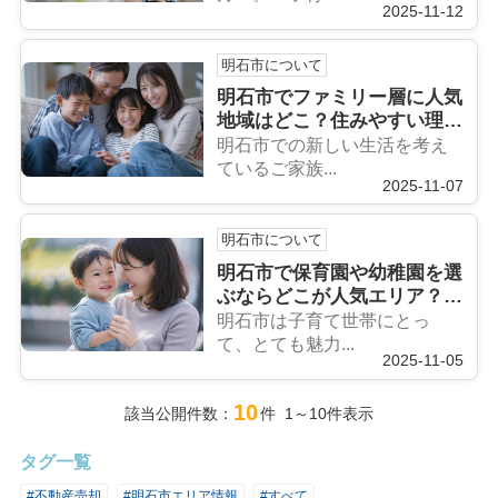
2025-11-12
明石市について
明石市でファミリー層に人気
地域はどこ？住みやすい理由
と選び方を紹介
明石市での新しい生活を考え
ているご家族...
2025-11-07
明石市について
明石市で保育園や幼稚園を選
ぶならどこが人気エリア？子
育て世帯に合う住まい選びの
明石市は子育て世帯にとっ
コツも紹介
て、とても魅力...
2025-11-05
10
該当公開件数：
件 1～10件表示
タグ一覧
#不動産売却
#明石市エリア情報
#すべて