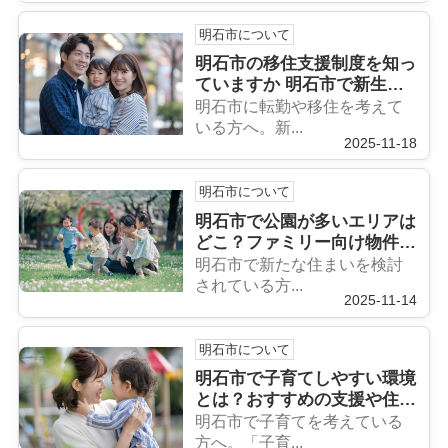
明石市について
明石市の移住支援制度を知っ
ていますか 明石市で新生活
を始めたい方におすすめです
明石市に転勤や移住を考えて
いる方へ。新...
2025-11-18
明石市について
明石市で公園が多いエリアは
どこ？ファミリー向け物件探
しのポイントも紹介
明石市で新たな住まいを検討
されている方...
2025-11-14
明石市について
明石市で子育てしやすい環境
とは？おすすめの支援や住み
やすさも紹介
明石市で子育てを考えている
方へ。「子育...