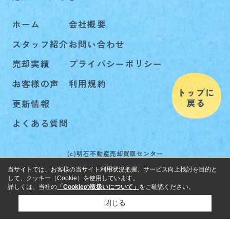
ホーム
会社概要
スタッフ紹介
お問い合わせ
売却実績
プライバシーポリシー
お客様の声
利用規約
更新情報
よくある質問
(c)明石不動産売却買取センター
当サイトでは、お客様の当サイト利用状況把握、サービス向上検討を目的と
して、クッキー（Cookie）を使用しています。
詳しくは、当社の
「Cookieの取扱いについて」
をご確認ください。
閉じる